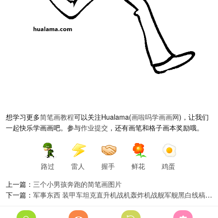
想学习更多
简笔画教程
可以关注Hualama(
画啦吗
学画画网
)，让我们
一起快乐学画画吧。参与
作业提交
，还有画笔和格子画本奖励哦。
路过
雷人
握手
鲜花
鸡蛋
上一篇：
三个小男孩奔跑的简笔画图片
下一篇：
军事东西 装甲车坦克直升机战机轰炸机战舰军舰黑白线稿简笔画 学习完记得交作业赢取画笔画纸哦