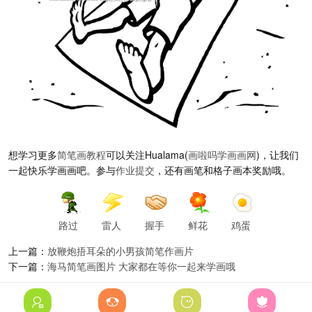
想学习更多
简笔画教程
可以关注Hualama(
画啦吗
学画画网
)，让我们
一起快乐学画画吧。参与
作业提交
，还有画笔和格子画本奖励哦。
路过
雷人
握手
鲜花
鸡蛋
上一篇：
放鞭炮捂耳朵的小男孩简笔作画片
下一篇：
海马简笔画图片 大家都在等你一起来学画哦