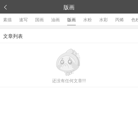
版画

素描
速写
国画
油画
版画
水粉
水彩
丙烯
色
文章列表
还没有任何文章!!!