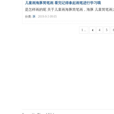
儿童画海豚简笔画 看完记得拿起画笔进行学习哦
是怎样画的呢 关于儿童画海豚简笔画，海豚 儿童简笔画
分类:
豚
2019-9-5 09:05
1 ...
4
5
费
学