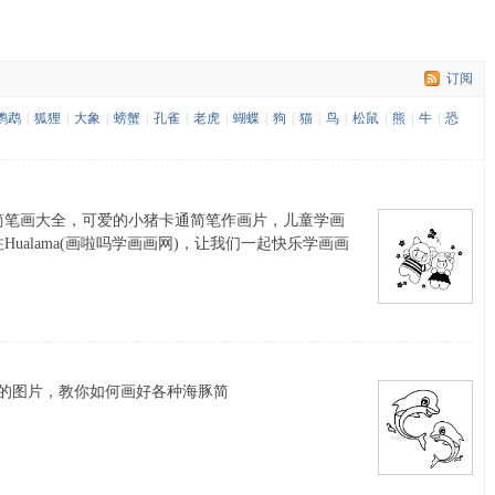
订阅
鹦鹉
|
狐狸
|
大象
|
螃蟹
|
孔雀
|
老虎
|
蝴蝶
|
狗
|
猫
|
鸟
|
松鼠
|
熊
|
牛
|
恐
简笔画大全，可爱的小猪卡通简笔作画片，儿童学画
ualama(画啦吗学画画网)，让我们一起快乐学画画
豚的图片，教你如何画好各种海豚简