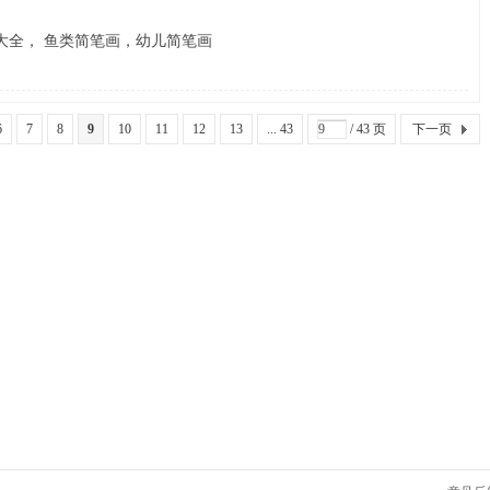
大全， 鱼类简笔画，幼儿简笔画
6
7
8
9
10
11
12
13
... 43
/ 43 页
下一页