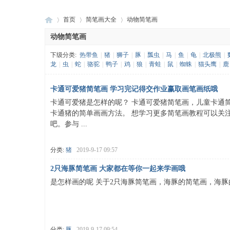
首页
简笔画大全
动物简笔画
动物简笔画
下级分类:
热带鱼
|
猪
|
狮子
|
豚
|
瓢虫
|
马
|
鱼
|
龟
|
北极熊
|
画
›
›
›
龙
|
虫
|
蛇
|
骆驼
|
鸭子
|
鸡
|
狼
|
青蛙
|
鼠
|
蜘蛛
|
猫头鹰
|
鹿
卡通可爱猪简笔画 学习完记得交作业赢取画笔画纸哦
卡通可爱猪是怎样的呢？ 卡通可爱猪简笔画，儿童卡通
卡通猪的简单画画方法。 想学习更多简笔画教程可以关注H
吧。参与 ...
分类:
猪
2019-9-17 09:57
啦
2只海豚简笔画 大家都在等你一起来学画哦
是怎样画的呢 关于2只海豚简笔画，海豚的简笔画，海
分类:
豚
2019-9-17 09:54