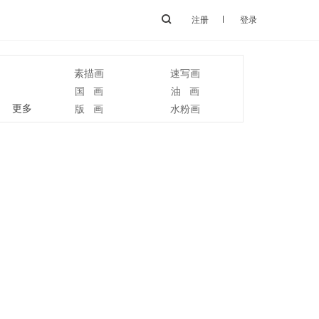
注册
登录
素描画
速写画
国 画
油 画
更多
版 画
水粉画