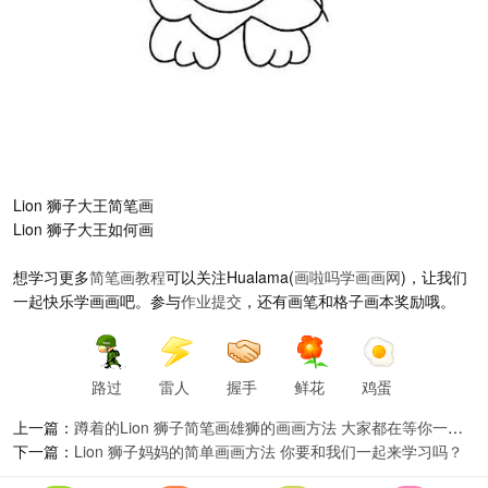
Lion 狮子大王简笔画
Lion 狮子大王如何画
想学习更多
简笔画教程
可以关注Hualama(
画啦吗
学画画网
)，让我们
一起快乐学画画吧。参与
作业提交
，还有画笔和格子画本奖励哦。
路过
雷人
握手
鲜花
鸡蛋
上一篇：
蹲着的Lion 狮子简笔画雄狮的画画方法 大家都在等你一起来学画哦
下一篇：
Lion 狮子妈妈的简单画画方法 你要和我们一起来学习吗？